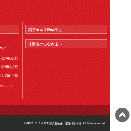
奨学金返還助成制度
保護者のみなさまへ
スク
わ就職応援奨
わ就職応援奨
わ就職応援奨
なさまへ
COPYRIGHT ©
石川県人材確保・定住推進機構
All rights reserved.