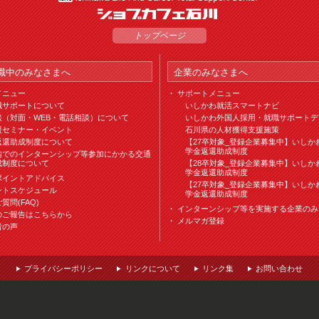
トップページ
職中のみなさまへ
企業のみなさまへ
メニュー
サポートメニュー
職サポートについて
いしかわ就活スマートナビ
談（対面・WEB・電話相談）について
いしかわ外国人採用・就職サポートデ
援セミナー・イベント
石川県の人材獲得支援施策
返還助成制度について
【27卒対象_登録企業募集中】いしか
学金返還助成制度
内でのインターンシップ等参加にかかる交通
成制度について
【28卒対象_登録企業募集中】いしか
学金返還助成制度
ポイントアドバイス
【27卒対象_登録企業募集中】いしか
ントスケジュール
学金返還助成制度
質問(FAQ)
インターンシップ等を実施する企業のみ
のご報告はこちらから
メルマガ登録
者の声
プライバシーポリシー
リンクについて
リンク集
お問い合わせ