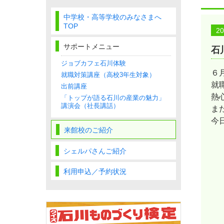
中学校・高等学校のみなさまへ
TOP
2
サポートメニュー
石
ジョブカフェ石川体験
６
就職対策講座（高校3年生対象）
就
出前講座
熱
「トップが語る石川の産業の魅力」
講演会（社長講話）
ま
今
来館校のご紹介
シェルパさんご紹介
利用申込／予約状況