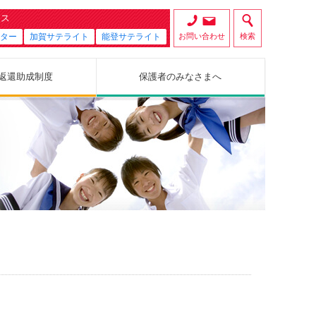
セス
ター
加賀サテライト
能登サテライト
お問い合わせ
検索
返還助成制度
保護者のみなさまへ