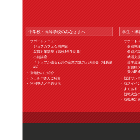
中学校・高等学校のみなさまへ
学生・求
サポートメニュー
サポート
ジョブカフェ石川体験
個別就
就職対策講座（高校3年生対象）
個別相
出前講座
就活支
「トップが語る石川の産業の魅力」講演会（社長講
奨学金
話）
石川県
費の助
来館校のご紹介
シェルパさんご紹介
就活ワン
利用申込／予約状況
就活イベ
よくあるご
就職決定
就職決定